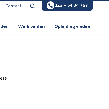
023 – 54 34 767
Zoeken op de website
Contact
eden
Werk vinden
Opleiding vinden
ers